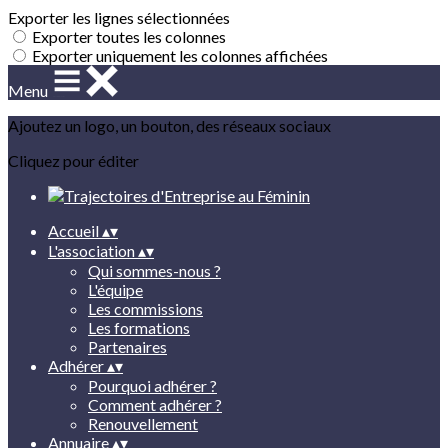
Exporter les lignes sélectionnées
Exporter toutes les colonnes
Exporter uniquement les colonnes affichées
Menu
Ajoutez un logo, un bouton, des réseaux sociaux
Cliquez pour éditer
Accueil
▴
▾
L'association
▴
▾
Qui sommes-nous ?
L'équipe
Les commissions
Les formations
Partenaires
Adhérer
▴
▾
Pourquoi adhérer ?
Comment adhérer ?
Renouvellement
Annuaire
▴
▾