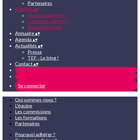
Partenaires
Adhérer
▴
▾
Pourquoi adhérer ?
Comment adhérer ?
Renouvellement
Annuaire
▴
▾
Agenda
▴
▾
Actualités
▴
▾
Presse
TEF - Le blog !
Contact
▴
▾
Se connecter
Qui sommes-nous ?
L'équipe
Les commissions
Les formations
Partenaires
Pourquoi adhérer ?