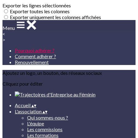
Exporter les lignes sélectionnées
Exporter toutes les colonnes
Exporter uniquement les colonnes affichées
Menu
<
>
Pourquoi adhérer ?
Comment adhérer ?
Renouvellement
Ajoutez un logo, un bouton, des réseaux sociaux
Cliquez pour éditer
Accueil
▴
▾
L'association
▴
▾
Qui sommes-nous ?
L'équipe
Les commissions
Les formations