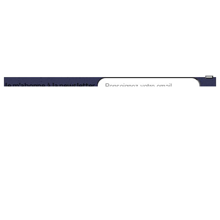
Je m'abonne à la newsletter
OK
Plan du site
Licences
Mentions légales
CGUV
Paramétrer vos cookies
Se connecter
Propulsé par AssoConnect, le logiciel des associations