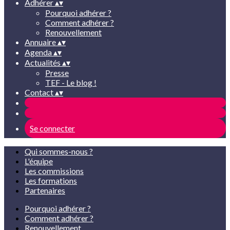
Adhérer
▴
▾
Pourquoi adhérer ?
Comment adhérer ?
Renouvellement
Annuaire
▴
▾
Agenda
▴
▾
Actualités
▴
▾
Presse
TEF - Le blog !
Contact
▴
▾
Se connecter
Qui sommes-nous ?
L'équipe
Les commissions
Les formations
Partenaires
Pourquoi adhérer ?
Comment adhérer ?
Renouvellement