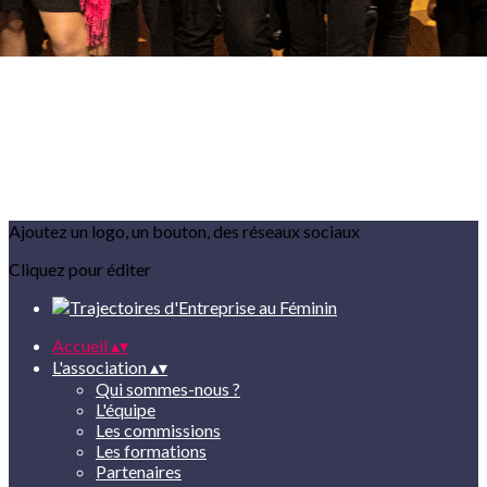
Ajoutez un logo, un bouton, des réseaux sociaux
Cliquez pour éditer
Accueil
▴
▾
L'association
▴
▾
Qui sommes-nous ?
L'équipe
Les commissions
Les formations
Partenaires