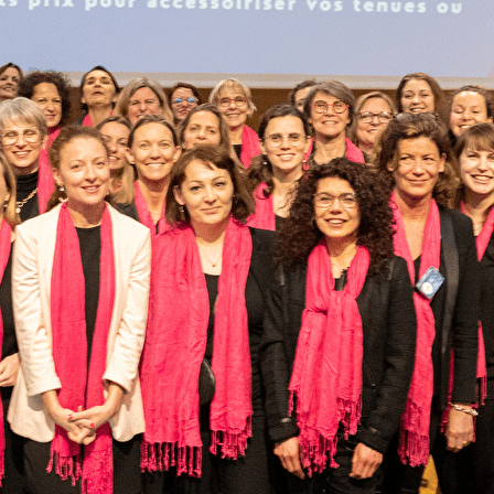
Exporter les lignes sélectionnées
Exporter toutes les colonnes
Exporter uniquement les colonnes affichées
Menu
?>
Images de la page d'accueil
Cliquez pour éditer
Texte, bouton et/ou inscription à la newsletter
Cliquez pour éditer
Je m'abonne à la newsletter
OK