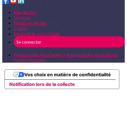
Plan du site
Licences
Mentions légales
CGUV
Paramétrer vos cookies
Se connecter
Propulsé par AssoConnect, le logiciel des associations
Professionnelles
Vos choix en matière de confidentialité
Notification lors de la collecte