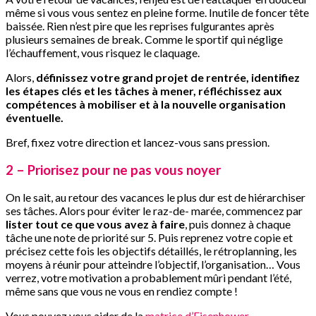
même si vous vous sentez en pleine forme. Inutile de foncer tête
baissée. Rien n’est pire que les reprises fulgurantes après
plusieurs semaines de break. Comme le sportif qui néglige
l’échauffement, vous risquez le claquage.
Alors,
définissez votre grand projet de rentrée, identifiez
les étapes clés et les tâches à mener, réfléchissez aux
compétences à mobiliser et à la nouvelle organisation
éventuelle.
Bref, fixez votre direction et lancez-vous sans pression.
2 – Priorisez pour ne pas vous noyer
On le sait, au retour des vacances le plus dur est de hiérarchiser
ses tâches. Alors pour éviter le raz-de- marée, commencez par
lister tout ce que vous avez à faire
, puis donnez à chaque
tâche une note de priorité sur 5. Puis reprenez votre copie et
précisez cette fois les objectifs détaillés, le rétroplanning, les
moyens à réunir pour atteindre l’objectif, l’organisation… Vous
verrez, votre motivation a probablement mûri pendant l’été,
même sans que vous ne vous en rendiez compte !
Vous pouvez vous aider de la
matrice d’Eisenhower
.