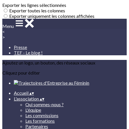
Exporter les lignes sélectionnées
Exporter toutes les colonnes
Exporter uniquement les colonnes affichées
Menu
<
>
Presse
TEF - Le blog !
Ajoutez un logo, un bouton, des réseaux sociaux
Cliquez pour éditer
Accueil
▴
▾
L'association
▴
▾
Qui sommes-nous ?
L'équipe
Les commissions
Les formations
Partenaires