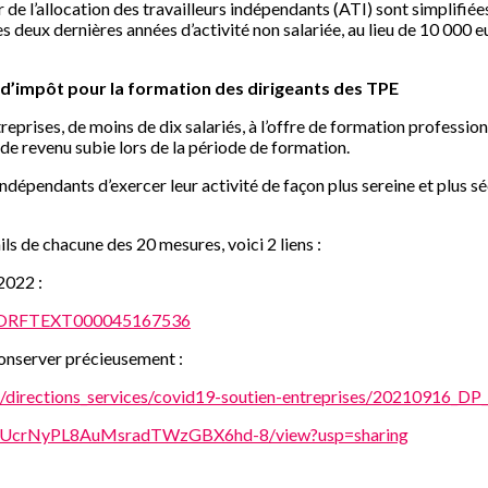
 de l’allocation des travailleurs indépendants (ATI) sont simplifié
s deux dernières années d’activité non salariée, au lieu de 10 00
t d’impôt pour la formation des dirigeants des TPE
reprises, de moins de dix salariés, à l’offre de formation profession
de revenu subie lors de la période de formation.
dépendants d’exercer leur activité de façon plus sereine et plus sé
ls de chacune des 20 mesures, voici 2 liens :
2022 :
id/JORFTEXT000045167536
conserver précieusement :
les/directions_services/covid19-soutien-entreprises/20210916_
knR5rUcrNyPL8AuMsradTWzGBX6hd-8/view?usp=sharing