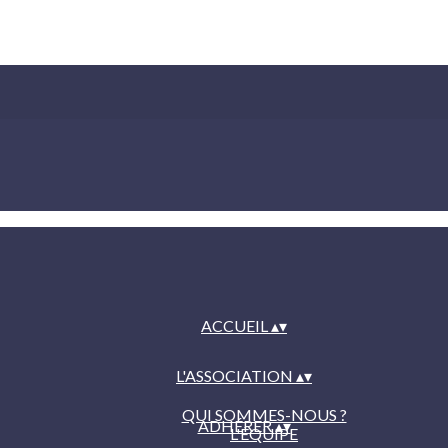
ACCUEIL
▴
▾
L'ASSOCIATION
▴
▾
QUI SOMMES-NOUS ?
ADHÉRER
▴
▾
L'ÉQUIPE