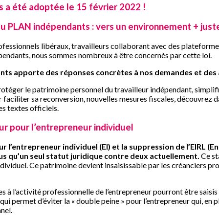
s a été adoptée le 15 février 2022 !
u PLAN indépendants : vers un environnement + juste
essionnels libéraux, travailleurs collaborant avec des plateformes
ndépendants, nous sommes nombreux à être concernés par cette loi.
dants apporte des réponses concrètes à nos demandes et des
otéger le patrimoine personnel du travailleur indépendant, simplifi
r faciliter sa reconversion, nouvelles mesures fiscales, découvrez d
s textes officiels.
r pour l’entrepreneur individuel
r l’entrepreneur individuel (EI) et la suppression de l’EIRL (E
plus qu’un seul statut juridique contre deux actuellement.
Ce st
ividuel. Ce patrimoine devient insaisissable par les créanciers prof
 à l’activité professionnelle de l’entrepreneur pourront être saisis
ui permet d’éviter la « double peine » pour l’entrepreneur qui, en pl
nel.