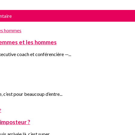
ntaire
s femmes et les hommes
ecutive coach et conférencière —...
, c’est pour beaucoup d’entre...
l'imposteur ?
s arrivée là, c’est super...